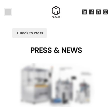
LinkedIn
Facebook
Github
Inst
Back to Press
PRESS & NEWS
Quand la Fabrication Numérique Répond aux