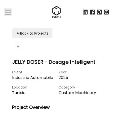
LinkedIn
Facebook
Github
Inst
Back to Projects
Previous slide
JELLY DOSER - Dosage Intelligent
Client
Year
Industrie Automobile
2025
Location
Category
Tunisia
Custom Machinery
Project Overview