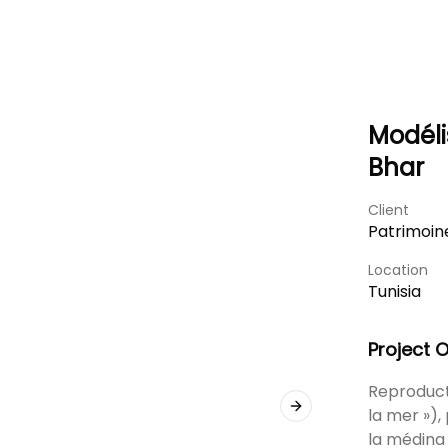
Modéli
Bhar
Client
Patrimoin
Location
Tunisia
Project 
Reproduction mi
la mer »)
Next slide
la médina 